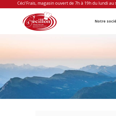
Céci'Frais, magasin ouvert de 7h à 19h du lundi au
Notre soci